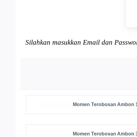
Silahkan masukkan Email dan Passwor
Momen Terobosan Ambon 
Momen Terobosan Ambon 