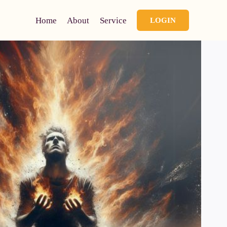
Home
About
Service
LOGIN