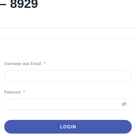
 – 8929
Username atau Email
*
Password
*
LOGIN