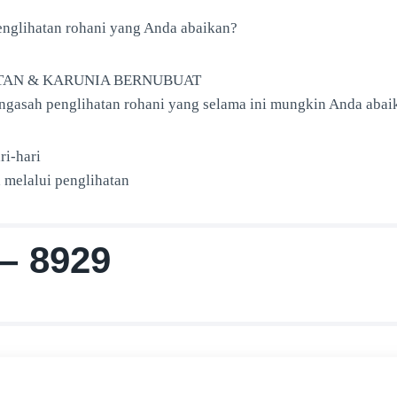
englihatan rohani yang Anda abaikan?
LIHATAN & KARUNIA BERNUBUAT
sah penglihatan rohani yang selama ini mungkin Anda abaika
i-hari
 melalui penglihatan
 – 8929