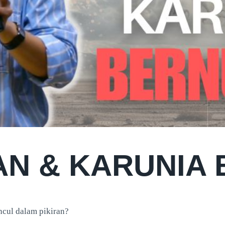
AN & KARUNIA
cul dalam pikiran?