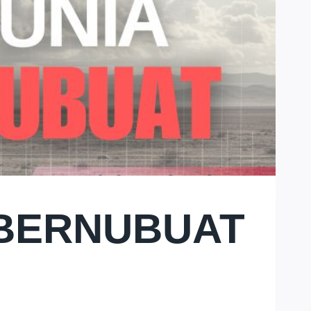
 BERNUBUAT