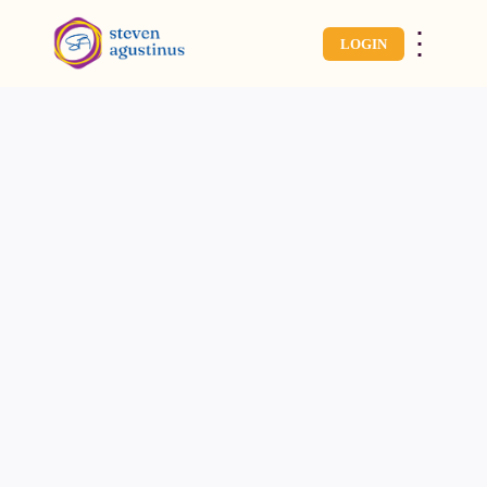
⋮
LOGIN