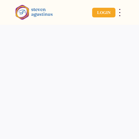
⋮
LOGIN