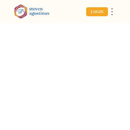
⋮
LOGIN