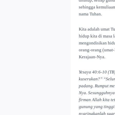
ditutup, setiap gun
sehingga kemuliaan
nama Tuhan.
Kita adalah umat T
hidup kita di masa 
mengondisikan hidu
orang-orang (umat-
Kerajaan-Nya.
Yesaya 40:6-10 (TB
kuserukan?” “Selur
padang. Rumput me
Nya. Sesungguhnyal
firman Allah kita t
gunung yang tinggi
nyaringkanlah suar