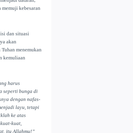
 menjadi dataran,
n memuji kebesaran
si dan situasi
Nya akan
gga Tuhan menemukan
an kemuliaan
ang harus
 seperti bunga di
snya dengan nafas-
njadi layu, tetapi
klah ke atas
kuat-kuat,
t, itu Allahmu!”