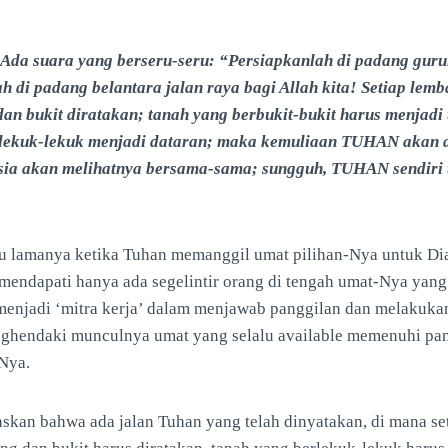
 Ada suara yang berseru-seru: “Persiapkanlah di padang guru
 di padang belantara jalan raya bagi Allah kita! Setiap lemba
dan bukit diratakan; tanah yang berbukit-bukit harus menjadi 
rlekuk-lekuk menjadi dataran; maka kemuliaan TUHAN akan 
sia akan melihatnya bersama-sama; sungguh, TUHAN sendiri 
u lamanya ketika Tuhan memanggil umat pilihan-Nya untuk Dia 
mendapati hanya ada segelintir orang di tengah umat-Nya yang 
 menjadi ‘mitra kerja’ dalam menjawab panggilan dan melakuka
hendaki munculnya umat yang selalu available memenuhi pan
Nya.
kan bahwa ada jalan Tuhan yang telah dinyatakan, di mana se