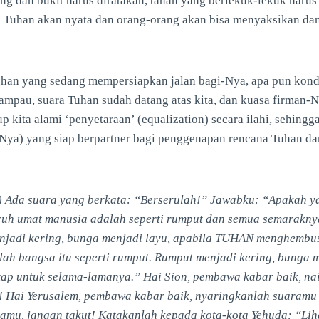
ung dan bukit harus diratakan, tanah yang berlekuk-lekuk harus
 Tuhan akan nyata dan orang-orang akan bisa menyaksikan da
uhan yang sedang mempersiapkan jalan bagi-Nya, apa pun kondi
lampau, suara Tuhan sudah datang atas kita, dan kuasa firman-
p kita alami ‘penyetaraan’ (equalization) secara ilahi, sehin
Nya) yang siap berpartner bagi penggenapan rencana Tuhan d
) Ada suara yang berkata: “Berserulah!” Jawabku: “Apakah y
uh umat manusia adalah seperti rumput dan semua semaraknya
njadi kering, bunga menjadi layu, apabila TUHAN menghembu
ah bangsa itu seperti rumput. Rumput menjadi kering, bunga me
etap untuk selama-lamanya.” Hai Sion, pembawa kabar baik, nai
! Hai Yerusalem, pembawa kabar baik, nyaringkanlah suaramu 
amu, jangan takut! Katakanlah kepada kota-kota Yehuda: “Liha