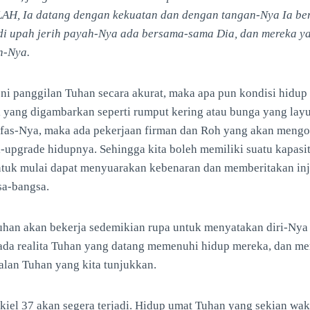
LLAH, Ia datang dengan kekuatan dan dengan tangan-Nya Ia ber
i upah jerih payah-Nya ada bersama-sama Dia, dan mereka y
n-Nya.
ni panggilan Tuhan secara akurat, maka apa pun kondisi hidup
i yang digambarkan seperti rumput kering atau bunga yang layu
s-Nya, maka ada pekerjaan firman dan Roh yang akan mengond
-upgrade hidupnya. Sehingga kita boleh memiliki suatu kapasit
ntuk mulai dapat menyuarakan kebenaran dan memberitakan inji
sa-bangsa.
Tuhan akan bekerja sedemikian rupa untuk menyatakan diri-Nya
ada realita Tuhan yang datang memenuhi hidup mereka, dan mer
alan Tuhan yang kita tunjukkan.
iel 37 akan segera terjadi. Hidup umat Tuhan yang sekian wak