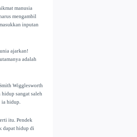
 hikmat manusia
a harus mengambil
emasukkan inputan
unia ajarkan!
n utamanya adalah
 Smith Wigglesworth
 hidup sangat saleh
ia hidup.
rti itu. Pendek
k dapat hidup di