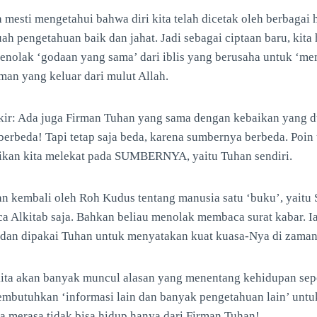
ta mesti mengetahui bahwa diri kita telah dicetak oleh berbagai
uah pengetahuan baik dan jahat. Jadi sebagai ciptaan baru, kit
menolak ‘godaan yang sama’ dari iblis yang berusaha untuk ‘m
irman yang keluar dari mulut Allah.
ikir: Ada juga Firman Tuhan yang sama dengan kebaikan yang d
berbeda! Tapi tetap saja beda, karena sumbernya berbeda. Poi
an kita melekat pada SUMBERNYA, yaitu Tuhan sendiri.
kan kembali oleh Roh Kudus tentang manusia satu ‘buku’, yaitu
 Alkitab saja. Bahkan beliau menolak membaca surat kabar. Ia
 dan dipakai Tuhan untuk menyatakan kuat kuasa-Nya di zaman 
kita akan banyak muncul alasan yang menentang kehidupan sepe
embutuhkan ‘informasi lain dan banyak pengetahuan lain’ untu
a merasa tidak bisa hidup hanya dari Firman Tuhan!