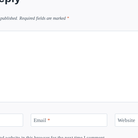
 published.
Required fields are marked
*
Email
*
Website
d website in this browser for the next time I comment.