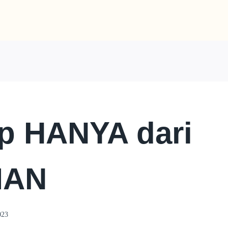
p HANYA dari
MAN
023